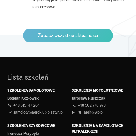
zainteresowa...
Zobacz wszystkie aktualności
Lista szkoleń
SZKOLENIA SAMOLOTOWE
SZKOLENIA MOTOLOTNIOWE
Bogdan Kozłowski
Jarosław Ruszczak
+48 515 147 264
+48 502 770 978
samoloty@aeroklub.olsztyn.pl
ru_jarek@wp.pl
SZKOLENIA SZYBOWCOWE
SZKOLENIA NA SAMOLOTACH
ULTRALEKKICH
Ireneusz Przybyła