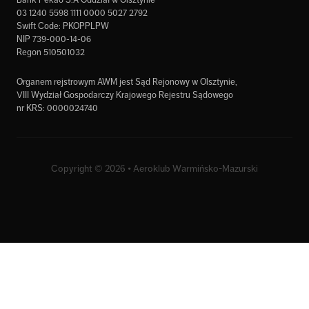
Bank Pekao S.A Oddział w Olsztynie
03 1240 5598 1111 0000 5027 2792
Swift Code: PKOPPLPW
NIP 739-000-14-06
Regon 510501032
Organem rejstrowym AWM jest Sąd Rejonowy w Olsztynie,
VIII Wydział Gospodarczy Krajowego Rejestru Sądowego
nr KRS: 0000024740
Copyright © 2026 • Aeroklub Warmińsko-Mazurski