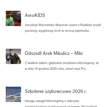
AeroKIDS
Aeroklub Warmińsko-Mazurski razem z Realkids zrobił
pierwszy, wyjątkowy krok w stronę najmłodsz...
Odszedł Arek Mikulicz – Miki
Z wielkim żalem i głębokim smutkiem informujemy, że
w dniu 19 grudnia 2025 roku, zmarł nasz Prz...
Szkolenie szybowcowe 2026 r.
Uwaga, uwaga! Informujemy o zebraniu
organizacyjnym przed nowym sezonem. Wszystkich