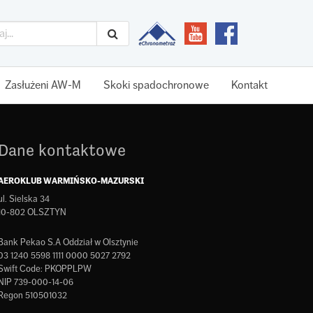
Zasłużeni AW-M
Skoki spadochronowe
Kontakt
Dane kontaktowe
AEROKLUB WARMIŃSKO-MAZURSKI
ul. Sielska 34
10-802 OLSZTYN
Bank Pekao S.A Oddział w Olsztynie
03 1240 5598 1111 0000 5027 2792
Swift Code: PKOPPLPW
NIP 739-000-14-06
Regon 510501032