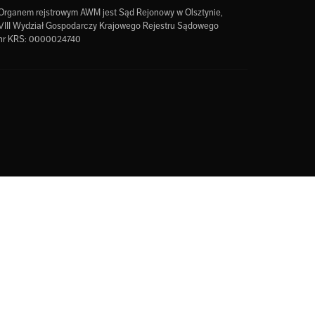
Organem rejstrowym AWM jest Sąd Rejonowy w Olsztynie,
VIII Wydział Gospodarczy Krajowego Rejestru Sądowego
nr KRS: 0000024740