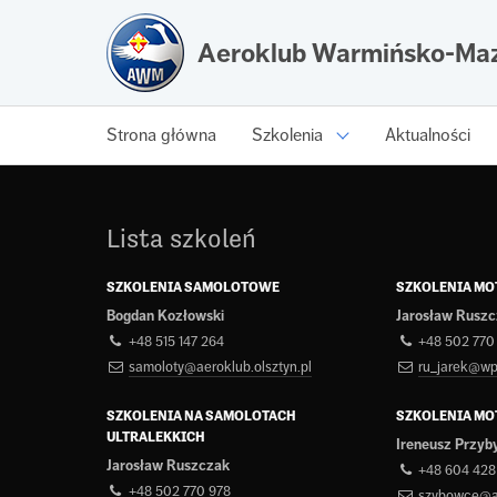
Aeroklub Warmińsko-Maz
Strona główna
Szkolenia
Aktualności
Lista szkoleń
SZKOLENIA SAMOLOTOWE
SZKOLENIA M
Bogdan Kozłowski
Jarosław Rusz
+48 515 147 264
+48 502 770
samoloty@aeroklub.olsztyn.pl
ru_jarek@wp
SZKOLENIA NA SAMOLOTACH
SZKOLENIA M
ULTRALEKKICH
Ireneusz Przyb
Jarosław Ruszczak
+48 604 428
+48 502 770 978
szybowce@ae