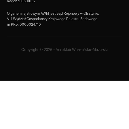
Regon 510501032
Organem rejstrowym AWM jest Sąd Rejonowy w Olsztynie,
VIII Wydział Gospodarczy Krajowego Rejestru Sądowego
nr KRS: 0000024740
Copyright © 2026 • Aeroklub Warmińsko-Mazurski