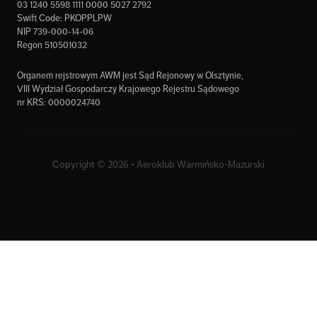
03 1240 5598 1111 0000 5027 2792
Swift Code: PKOPPLPW
NIP 739-000-14-06
Regon 510501032
Organem rejstrowym AWM jest Sąd Rejonowy w Olsztynie,
VIII Wydział Gospodarczy Krajowego Rejestru Sądowego
nr KRS: 0000024740
Copyright © 2026 • Aeroklub Warmińsko-Mazurski