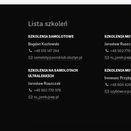
Lista szkoleń
SZKOLENIA SAMOLOTOWE
SZKOLENIA M
Bogdan Kozłowski
Jarosław Rusz
+48 515 147 264
+48 502 770
samoloty@aeroklub.olsztyn.pl
ru_jarek@wp
SZKOLENIA NA SAMOLOTACH
SZKOLENIA M
ULTRALEKKICH
Ireneusz Przyb
Jarosław Ruszczak
+48 604 428
+48 502 770 978
szybowce@ae
ru_jarek@wp.pl