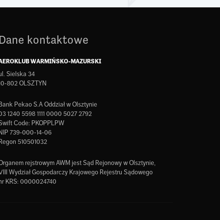
Dane kontaktowe
AEROKLUB WARMIŃSKO-MAZURSKI
ul. Sielska 34
10-802 OLSZTYN
Bank Pekao S.A Oddział w Olsztynie
03 1240 5598 1111 0000 5027 2792
Swift Code: PKOPPLPW
NIP 739-000-14-06
Regon 510501032
Organem rejstrowym AWM jest Sąd Rejonowy w Olsztynie,
VIII Wydział Gospodarczy Krajowego Rejestru Sądowego
nr KRS: 0000024740