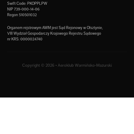
Swift Code: PKOPPLPW
NIP 739-000-14-06
Regon 510501032
Organem rejstrowym AWM jest Sąd Rejonowy w Olsztynie,
VIII Wydział Gospodarczy Krajowego Rejestru Sądowego
nr KRS: 0000024740
Copyright © 2026 • Aeroklub Warmińsko-Mazurski