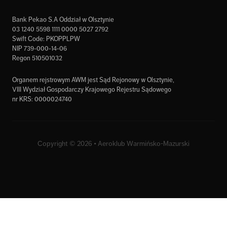
Bank Pekao S.A Oddział w Olsztynie
03 1240 5598 1111 0000 5027 2792
Swift Code: PKOPPLPW
NIP 739-000-14-06
Regon 510501032
Organem rejstrowym AWM jest Sąd Rejonowy w Olsztynie,
VIII Wydział Gospodarczy Krajowego Rejestru Sądowego
nr KRS: 0000024740
Copyright © 2026 • Aeroklub Warmińsko-Mazurski