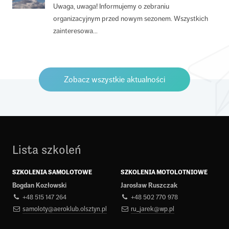
Uwaga, uwaga! Informujemy o zebraniu
organizacyjnym przed nowym sezonem. Wszystkich
zainteresowa...
Zobacz wszystkie aktualności
Lista szkoleń
SZKOLENIA SAMOLOTOWE
SZKOLENIA MOTOLOTNIOWE
Bogdan Kozłowski
Jarosław Ruszczak
+48 515 147 264
+48 502 770 978
samoloty@aeroklub.olsztyn.pl
ru_jarek@wp.pl