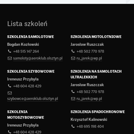
Lista szkoleń
SZKOLENIA SAMOLOTOWE
SZKOLENIA MOTOLOTNIOWE
Bogdan Kozłowski
Jarosław Ruszczak
+48 515 147 264
+48 502 770 978
samoloty@aeroklub.olsztyn.pl
ru_jarek@wp.pl
SZKOLENIA SZYBOWCOWE
SZKOLENIA NA SAMOLOTACH
ULTRALEKKICH
Ireneusz Przybyła
Jarosław Ruszczak
+48 604 428 429
+48 502 770 978
szybowce@aeroklub.olsztyn.pl
ru_jarek@wp.pl
SZKOLENIA
SZKOLENIA SPADOCHRONOWE
MOTOSZYBOWCOWE
Krzysztof Kalinowski
Ireneusz Przybyła
+48 695 198 404
+48 604 428 429