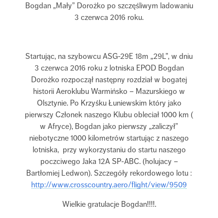
Bogdan „Mały” Dorożko po szczęśliwym ladowaniu
3 czerwca 2016 roku.
Startując, na szybowcu ASG-29E 18m „29L”, w dniu
3 czerwca 2016 roku z lotniska EPOD Bogdan
Dorożko rozpoczął następny rozdział w bogatej
historii Aeroklubu Warmińsko – Mazurskiego w
Olsztynie. Po Krzyśku Łuniewskim który jako
pierwszy Członek naszego Klubu obleciał 1000 km (
w Afryce), Bogdan jako pierwszy „zaliczył”
niebotyczne 1000 kilometrów startując z naszego
lotniska, przy wykorzystaniu do startu naszego
poczciwego Jaka 12A SP-ABC. (holujacy –
Bartłomiej Ledwon). Szczegóły rekordowego lotu :
http://www.crosscountry.aero/flight/view/9509
Wielkie gratulacje Bogdan!!!!.