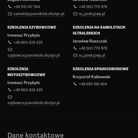
+48 515 147 264
+48 502 770 978
samoloty@aeroklub.olsztyn.pl
ru_jarek@wp.pl
SZKOLENIA SZYBOWCOWE
SZKOLENIA NA SAMOLOTACH
ULTRALEKKICH
Ireneusz Przybyła
Jarosław Ruszczak
+48 604 428 429
+48 502 770 978
szybowce@aeroklub.olsztyn.pl
ru_jarek@wp.pl
SZKOLENIA
SZKOLENIA SPADOCHRONOWE
MOTOSZYBOWCOWE
Krzysztof Kalinowski
Ireneusz Przybyła
+48 695 198 404
+48 604 428 429
szybowce@aeroklub.olsztyn.pl
Dane kontaktowe