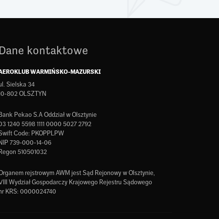
Dane kontaktowe
AEROKLUB WARMIŃSKO-MAZURSKI
ul. Sielska 34
10-802 OLSZTYN
Bank Pekao S.A Oddział w Olsztynie
03 1240 5598 1111 0000 5027 2792
Swift Code: PKOPPLPW
NIP 739-000-14-06
Regon 510501032
Organem rejstrowym AWM jest Sąd Rejonowy w Olsztynie,
VIII Wydział Gospodarczy Krajowego Rejestru Sądowego
nr KRS: 0000024740