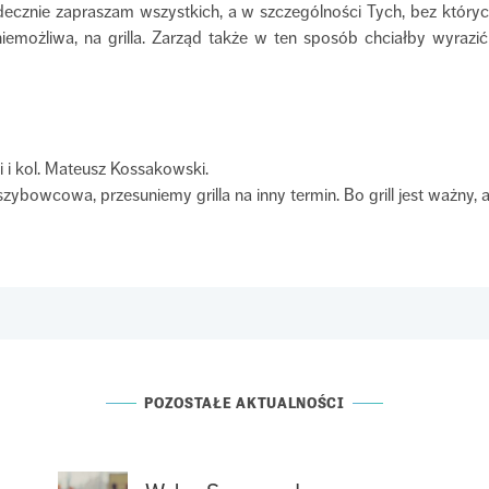
ecznie zapraszam wszystkich, a w szczególności Tych, bez których
iemożliwa, na grilla. Zarząd także w ten sposób chciałby wyrazi
i i kol. Mateusz Kossakowski.
ybowcowa, przesuniemy grilla na inny termin. Bo grill jest ważny, al
POZOSTAŁE AKTUALNOŚCI