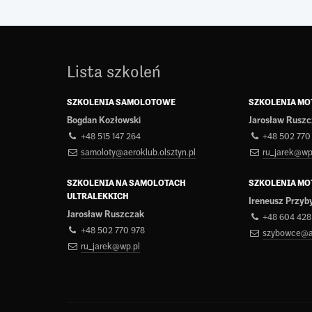
Lista szkoleń
SZKOLENIA SAMOLOTOWE
SZKOLENIA M
Bogdan Kozłowski
Jarosław Rusz
+48 515 147 264
+48 502 770
samoloty@aeroklub.olsztyn.pl
ru_jarek@wp
SZKOLENIA NA SAMOLOTACH
SZKOLENIA M
ULTRALEKKICH
Ireneusz Przyb
Jarosław Ruszczak
+48 604 428
+48 502 770 978
szybowce@ae
ru_jarek@wp.pl