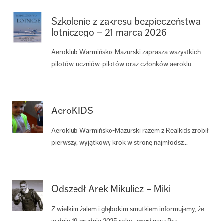
Szkolenie z zakresu bezpieczeństwa
lotniczego – 21 marca 2026
Aeroklub Warmińsko-Mazurski zaprasza wszystkich
pilotów, uczniów-pilotów oraz członków aeroklu...
AeroKIDS
Aeroklub Warmińsko-Mazurski razem z Realkids zrobił
pierwszy, wyjątkowy krok w stronę najmłodsz...
Odszedł Arek Mikulicz – Miki
Z wielkim żalem i głębokim smutkiem informujemy, że
w dniu 19 grudnia 2025 roku, zmarł nasz Prz...