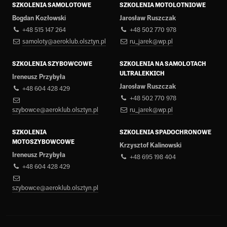
SZKOLENIA SAMOLOTOWE
SZKOLENIA MOTOLOTNIOWE
Bogdan Kozłowski
Jarosław Ruszczak
+48 515 147 264
+48 502 770 978
samoloty@aeroklub.olsztyn.pl
ru_jarek@wp.pl
SZKOLENIA SZYBOWCOWE
SZKOLENIA NA SAMOLOTACH
ULTRALEKKICH
Ireneusz Przybyła
Jarosław Ruszczak
+48 604 428 429
+48 502 770 978
szybowce@aeroklub.olsztyn.pl
ru_jarek@wp.pl
SZKOLENIA
SZKOLENIA SPADOCHRONOWE
MOTOSZYBOWCOWE
Krzysztof Kalinowski
Ireneusz Przybyła
+48 695 198 404
+48 604 428 429
szybowce@aeroklub.olsztyn.pl