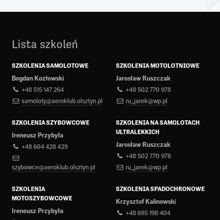
Lista szkoleń
SZKOLENIA SAMOLOTOWE
SZKOLENIA MOTOLOTNIOWE
Bogdan Kozłowski
Jarosław Ruszczak
+48 515 147 264
+48 502 770 978
samoloty@aeroklub.olsztyn.pl
ru_jarek@wp.pl
SZKOLENIA SZYBOWCOWE
SZKOLENIA NA SAMOLOTACH
ULTRALEKKICH
Ireneusz Przybyła
Jarosław Ruszczak
+48 604 428 429
+48 502 770 978
szybowce@aeroklub.olsztyn.pl
ru_jarek@wp.pl
SZKOLENIA
SZKOLENIA SPADOCHRONOWE
MOTOSZYBOWCOWE
Krzysztof Kalinowski
Ireneusz Przybyła
+48 695 198 404