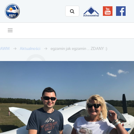
AWM
Aktualności
egzamin jak egzamin … ZDANY :)