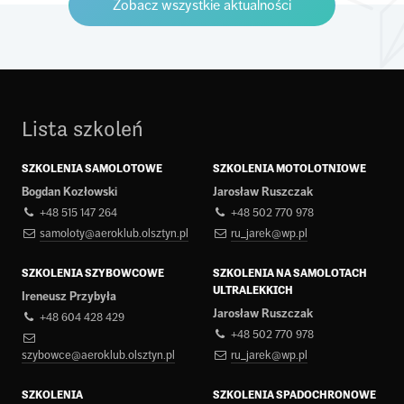
Zobacz wszystkie aktualności
Lista szkoleń
SZKOLENIA SAMOLOTOWE
SZKOLENIA MOTOLOTNIOWE
Bogdan Kozłowski
Jarosław Ruszczak
+48 515 147 264
+48 502 770 978
samoloty@aeroklub.olsztyn.pl
ru_jarek@wp.pl
SZKOLENIA SZYBOWCOWE
SZKOLENIA NA SAMOLOTACH
ULTRALEKKICH
Ireneusz Przybyła
Jarosław Ruszczak
+48 604 428 429
+48 502 770 978
szybowce@aeroklub.olsztyn.pl
ru_jarek@wp.pl
SZKOLENIA
SZKOLENIA SPADOCHRONOWE