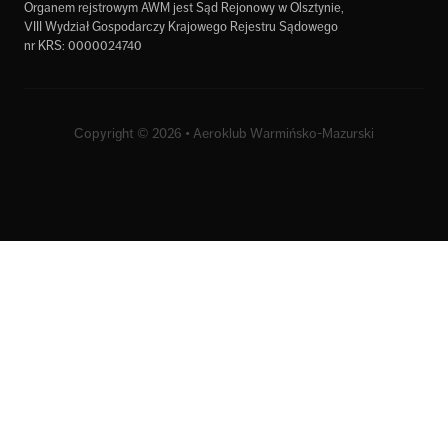
Organem rejstrowym AWM jest Sąd Rejonowy w Olsztynie,
VIII Wydział Gospodarczy Krajowego Rejestru Sądowego
nr KRS: 0000024740
Copyright © 2026 • Aeroklub Warmińsko-Mazurski